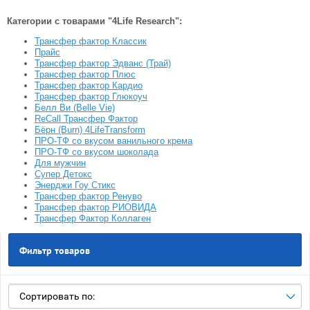
Категории с товарами "4Life Research":
Трансфер фактор Классик
Прайс
Трансфер фактор Эдванс (Трай)
Трансфер фактор Плюс
Трансфер фактор Кардио
Трансфер фактор Глюкоуч
Белл Ви (Belle Vie)
ReCall Трансфер Фактор
Бёрн (Burn) 4LifeTransform
ПРО-ТФ со вкусом ванильного крема
ПРО-ТФ со вкусом шоколада
Для мужчин
Супер Детокс
Энерджи Гоу Стикс
Трансфер фактор Ренуво
Трансфер фактор РИОВИДА
Трансфер Фактор Коллаген
Фильтр товаров
Сортировать по: